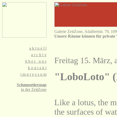
Galerie ZeitZone, Adalbertstr. 79, 10
Unsere Räume können für private 
a
k t u e l l
a
r c h i v
Freitag 15. März, 
ü
b e r u n s
k
o n t a k t
"LoboLoto" (
i
m p r e s s u m
Schmusetiersoap
in der ZeitZone
Like a lotus, the 
the surfaces of wat