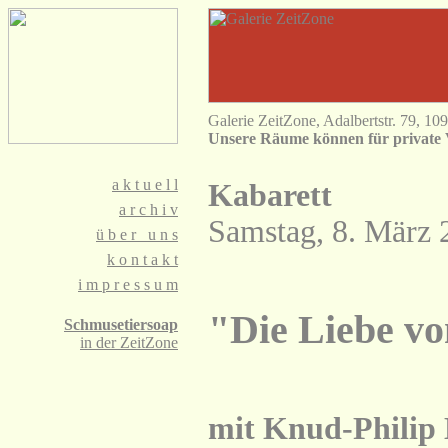
Galerie ZeitZone, Adalbertstr. 79, 10
Unsere Räume können für private 
a
k t u e l l
Kabarett
a
r c h i v
Samstag, 8. März 
ü
b e r u n s
k
o n t a k t
i
m p r e s s u m
"Die Liebe v
Schmusetiersoap
in der ZeitZone
mit Knud-Philip