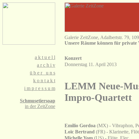
Galerie ZeitZone, Adalbertstr. 79, 10
Unsere Räume können für private 
a
k t u e l l
Konzert
Donnerstag 11. April 2013
a
r c h i v
ü
b e r u n s
k
o n t a k t
LEMM Neue-Mus
i
m p r e s s u m
Impro-Quartett
Schmusetiersoap
in der ZeitZone
Emilio Gordoa
(MX) - Vibraphon, Pe
Loïc Bertrand
(FR) - Klarinette, Flöt
Michelle Yom
(US) - Flöte, Elec.