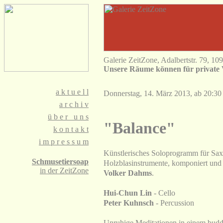
Galerie ZeitZone, Adalbertstr. 79, 10
Unsere Räume können für private 
a
k t u e l l
Donnerstag, 14. März 2013, ab 20:30
a
r c h i v
ü
b e r u n s
"Balance"
k
o n t a k t
i
m p r e s s u m
Künstlerisches Soloprogramm für Sa
Schmusetiersoap
Holzblasinstrumente, komponiert und i
in der ZeitZone
Volker Dahms
.
Hui-Chun Lin
- Cello
Peter Kuhnsch
- Percussion
Unruhige Meditationen in einem buddh